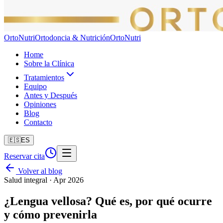
Orto
Nutri
Ortodoncia & Nutrición
Orto
Nutri
Home
Sobre la Clínica
Tratamientos
Equipo
Antes y Después
Opiniones
Blog
Contacto
🇪🇸
ES
Reservar cita
Volver al blog
Salud integral
·
Apr 2026
¿Lengua vellosa? Qué es, por qué ocurre
y cómo prevenirla