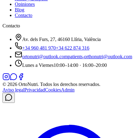
Opiniones
Blog
Contacto
Contacto
Av. dels Furs, 27, 46160 Llíria, València
+34 960 481 970
+34 622 874 316
ortonutri@outlook.com
patients-orthonutri@outlook.com
Lunes a Viernes
10:00–14:00 · 16:00–20:00
©
2026
OrtoNutri. Todos los derechos reservados.
Aviso legal
Privacidad
Cookies
Admin