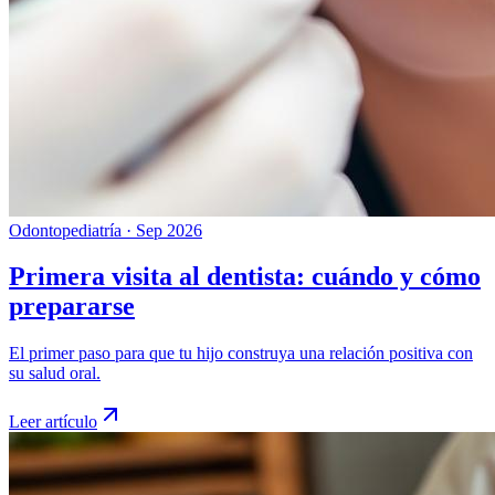
Odontopediatría
·
Sep 2026
Primera visita al dentista: cuándo y cómo
prepararse
El primer paso para que tu hijo construya una relación positiva con
su salud oral.
Leer artículo