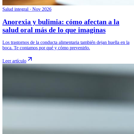
Salud integral
·
Nov 2026
Anorexia y bulimia: cómo afectan a la
salud oral más de lo que imaginas
Los trastornos de la conducta alimentaria también dejan huella en la
boca. Te contamos por qué y cómo prevenirlo.
Leer artículo