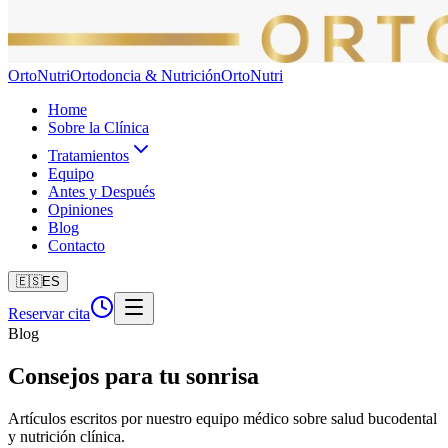
Orto
Nutri
Ortodoncia & Nutrición
Orto
Nutri
Home
Sobre la Clínica
Tratamientos
Equipo
Antes y Después
Opiniones
Blog
Contacto
🇪🇸
ES
Reservar cita
Blog
Consejos para tu
sonrisa
Artículos escritos por nuestro equipo médico sobre salud bucodental
y nutrición clínica.