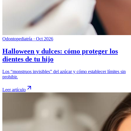
Odontopediatría
·
Oct 2026
Halloween y dulces: cómo proteger los
dientes de tu hijo
Los “monstruos invisibles” del azúcar y cómo establecer límites sin
prohibir.
Leer artículo